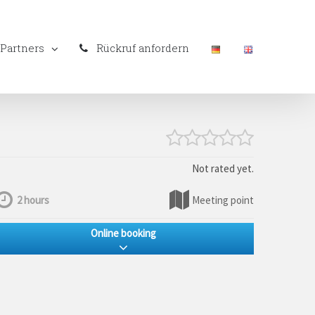
Partners
Rückruf anfordern
Not rated yet.
2 hours
Meeting point
Online booking