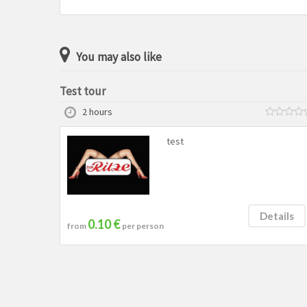
You may also like
Test tour
2 hours
test
Details
0.10 €
from
per person