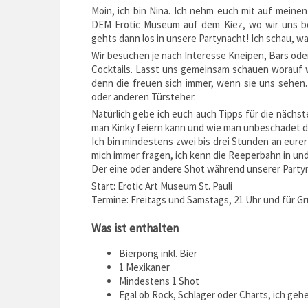
Moin, ich bin Nina. Ich nehm euch mit auf meinen 
DEM Erotic Museum auf dem Kiez, wo wir uns be
gehts dann los in unsere Partynacht! Ich schau, was
Wir besuchen je nach Interesse Kneipen, Bars oder
Cocktails. Lasst uns gemeinsam schauen worauf wi
denn die freuen sich immer, wenn sie uns sehen
oder anderen Türsteher.
Natürlich gebe ich euch auch Tipps für die näch
man Kinky feiern kann und wie man unbeschadet d
Ich bin mindestens zwei bis drei Stunden an eurer
mich immer fragen, ich kenn die Reeperbahn in u
Der eine oder andere Shot während unserer Partyn
Start: Erotic Art Museum St. Pauli
Termine: Freitags und Samstags, 21 Uhr und für G
Was ist enthalten
Bierpong inkl. Bier
1 Mexikaner
Mindestens 1 Shot
Egal ob Rock, Schlager oder Charts, ich geh