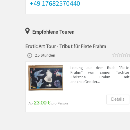
+49 17682570440
Empfohlene Touren
Erotic Art Tour - Tribut für Fiete Frahm
2.5 Stunden
Lesung aus dem Buch "Fiete
Frahm" von seiner Tochter
Christine Frahm mit
anschließender...
Details
23.00 €
Ab
pro Person