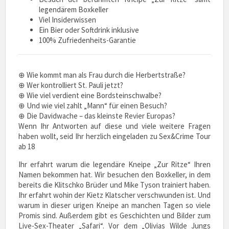
legendärem Boxkeller
Viel Insiderwissen
Ein Bier oder Softdrink inklusive
100% Zufriedenheits-Garantie
⊕ Wie kommt man als Frau durch die Herbertstraße?
⊕ Wer kontrolliert St. Pauli jetzt?
⊕ Wie viel verdient eine Bordsteinschwalbe?
⊕ Und wie viel zahlt „Mann“ für einen Besuch?
⊕ Die Davidwache – das kleinste Revier Europas?
Wenn Ihr Antworten auf diese und viele weitere Fragen
haben wollt, seid Ihr herzlich eingeladen zu Sex&Crime Tour
ab 18
Ihr erfahrt warum die legendäre Kneipe „Zur Ritze“ Ihren
Namen bekommen hat. Wir besuchen den Boxkeller, in dem
bereits die Klitschko Brüder und Mike Tyson trainiert haben.
Ihr erfahrt wohin der Kietz Klatscher verschwunden ist. Und
warum in dieser urigen Kneipe an manchen Tagen so viele
Promis sind. Außerdem gibt es Geschichten und Bilder zum
Live-Sex-Theater „Safari“. Vor dem „Olivias Wilde Jungs